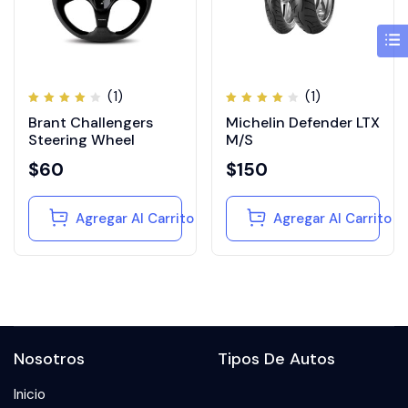
(1)
(1)
Valorado
Valorado
Brant Challengers
Michelin Defender LTX
en
en
4.00
4.00
Steering Wheel
M/S
de 5
de 5
$
60
$
150
Agregar Al Carrito
Agregar Al Carrito
Nosotros
Tipos De Autos
Inicio