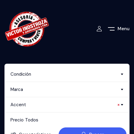
Menu
Condición
Marca
Accent
×
Precio
Todos