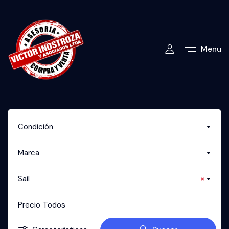
Menu
Condición
Marca
Sail
×
Precio
Todos