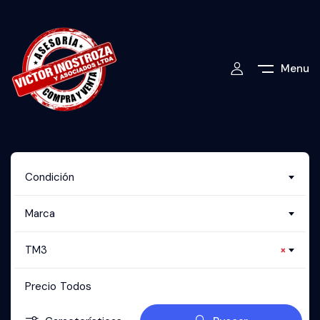
Menu
Condición
Marca
TM3
×
Precio
Todos