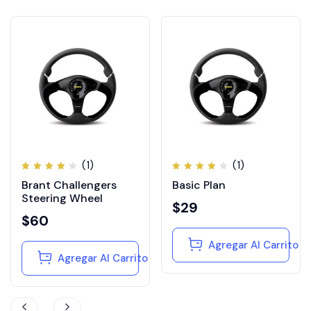
(1)
(1)
Valorado
Valorado
Brant Challengers
Basic Plan
en
en
4.00
4.00
Steering Wheel
de 5
de 5
$
29
$
60
Agregar Al Carrito
Agregar Al Carrito