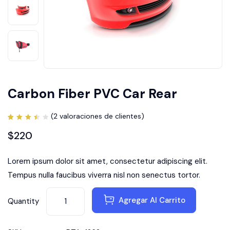
Carbon Fiber PVC Car Rear
(
2
valoraciones de clientes)
Valorado
2
3.50
$
220
sobre
5
basado
en
Lorem ipsum dolor sit amet, consectetur adipiscing elit.
puntuaciones
de
clientes
Tempus nulla faucibus viverra nisl non senectus tortor.
Agregar Al Carrito
Quantity