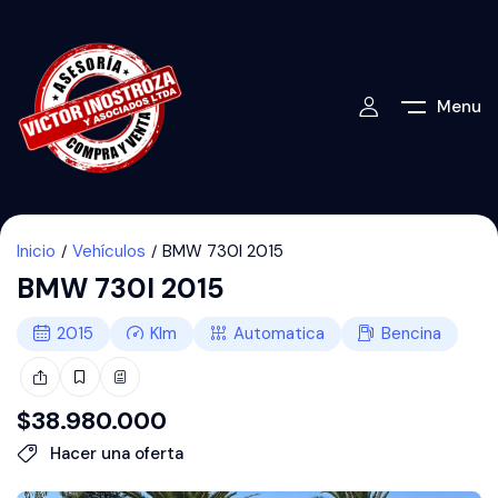
Menu
Inicio
Vehículos
BMW 730I 2015
BMW 730I 2015
2015
Klm
Automatica
Bencina
$
38.980.000
Hacer una oferta