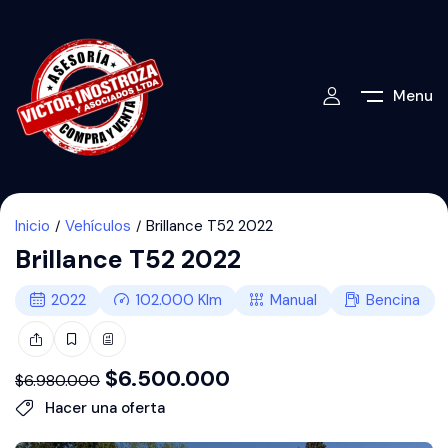
Menu
Inicio
Vehículos
Brillance T52 2022
Brillance T52 2022
2022
102.000
Klm
Manual
Bencina
$
6.500.000
$
6.980.000
Hacer una oferta