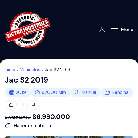
Menu
Inicio
Vehículos
Jac S2 2019
Jac S2 2019
2019
97000
Klm
Manual
Bencina
$
6.980.000
$
7.580.000
Hacer una oferta